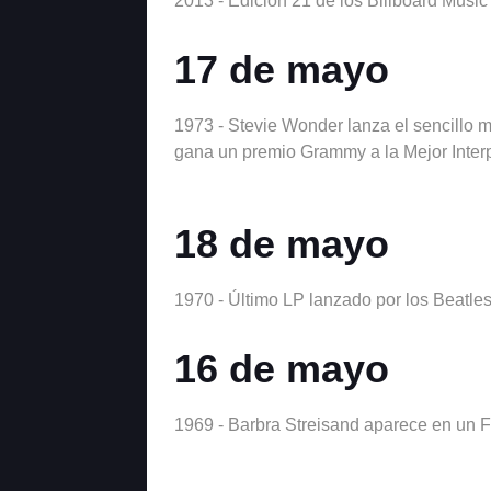
2013 - Edicion 21 de los Billboard Musi
17 de mayo
1973 - Stevie Wonder lanza el sencillo m
gana un premio Grammy a la Mejor Inter
18 de mayo
1970 - Último LP lanzado por los Beatles
16 de mayo
1969 - Barbra Streisand aparece en un Fr