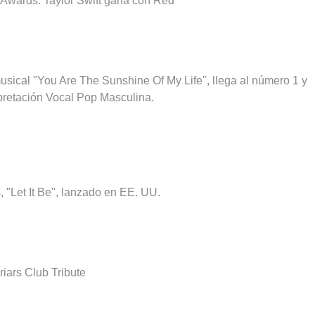
c Awards: Taylor Swift gana con Red
usical "You Are The Sunshine Of My Life", llega al número 1 y
pretación Vocal Pop Masculina.
, "Let It Be", lanzado en EE. UU.
iars Club Tribute