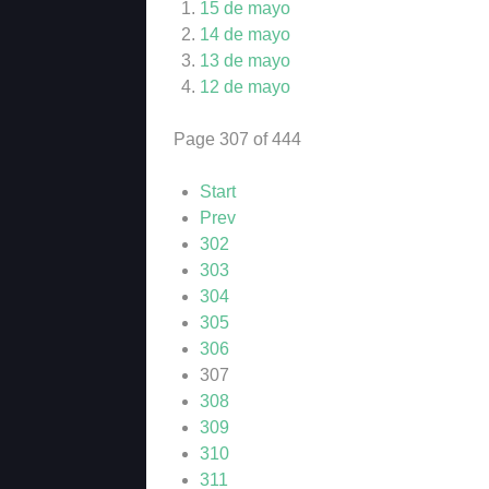
15 de mayo
14 de mayo
13 de mayo
12 de mayo
Page 307 of 444
Start
Prev
302
303
304
305
306
307
308
309
310
311