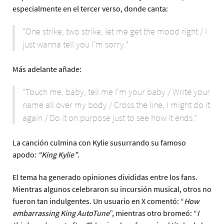
especialmente en el tercer verso, donde canta:
“One strike, two strike, let me get the mood right / I
just wanna tell you I'm sorry.”
Más adelante añade:
“Touch me, baby, tell me I'm your baby / Write your
name all over my body / Cross the line, I might do it
again / Do it on purpose just to see how it ends.”
La canción culmina con Kylie susurrando su famoso
apodo:
“King Kylie”
.
El tema ha generado opiniones divididas entre los fans.
Mientras algunos celebraron su incursión musical, otros no
fueron tan indulgentes. Un usuario en X comentó: “
How
embarrassing King AutoTune
”, mientras otro bromeó: “
I